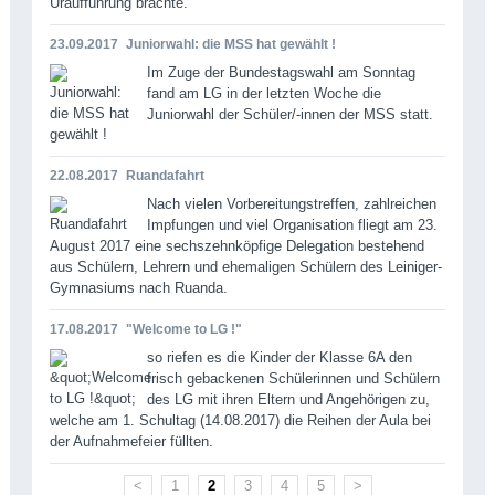
Uraufführung brachte.
23.09.2017
Juniorwahl: die MSS hat gewählt !
Im Zuge der Bundestagswahl am Sonntag
fand am LG in der letzten Woche die
Juniorwahl der Schüler/-innen der MSS statt.
22.08.2017
Ruandafahrt
Nach vielen Vorbereitungstreffen, zahlreichen
Impfungen und viel Organisation fliegt am 23.
August 2017 eine sechszehnköpfige Delegation bestehend
aus Schülern, Lehrern und ehemaligen Schülern des Leiniger-
Gymnasiums nach Ruanda.
17.08.2017
"Welcome to LG !"
so riefen es die Kinder der Klasse 6A den
frisch gebackenen Schülerinnen und Schülern
des LG mit ihren Eltern und Angehörigen zu,
welche am 1. Schultag (14.08.2017) die Reihen der Aula bei
der Aufnahmefeier füllten.
<
1
2
3
4
5
>